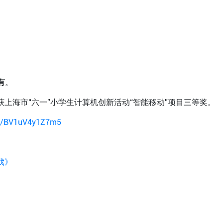
有
。
上海市“六一”小学生计算机创新活动“智能移动”项目三等奖。
deo/BV1uV4y1Z7m5
戏》