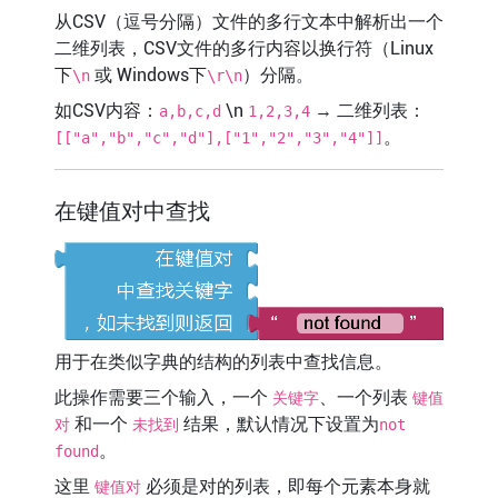
从CSV（逗号分隔）文件的多行文本中解析出一个
二维列表，CSV文件的多行内容以换行符（Linux
下
或 Windows下
）分隔。
\n
\r\n
如CSV内容：
\n
→ 二维列表：
a,b,c,d
1,2,3,4
。
[["a","b","c","d"],["1","2","3","4"]]
在键值对中查找
用于在类似字典的结构的列表中查找信息。
此操作需要三个输入，一个
、一个列表
关键字
键值
和一个
结果，默认情况下设置为
对
未找到
not
。
found
这里
必须是对的列表，即每个元素本身就
键值对