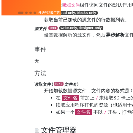
指定使用
组件访问文件的默认作用域
数据文件
行数据
获取当前已加载的源文件的行数据列表。
源文件
设置数据解析的源文件，然后
异步解析
文
事件
无
方法
读取文件(
文件名
)
开始加载数据源文件，文件内容的格式是 CSV
在
文件名
前加上
来读取SD 卡
/
读取应用程序打包的资源（也适用于A
如果一个
文件名
不以
开头，打包
/
文件管理器