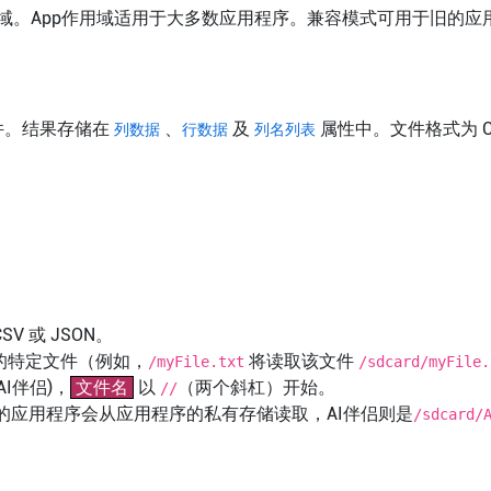
。App作用域适用于大多数应用程序。兼容模式可用于旧的应用程
件。结果存储在
、
及
属性中。文件格式为 CS
列数据
行数据
列名列表
 或 JSON。
上的特定文件（例如，
将读取该文件
/myFile.txt
/sdcard/myFile.
I伴侣)，
文件名
以
（两个斜杠）开始。
//
的应用程序会从应用程序的私有存储读取，AI伴侣则是
/sdcard/