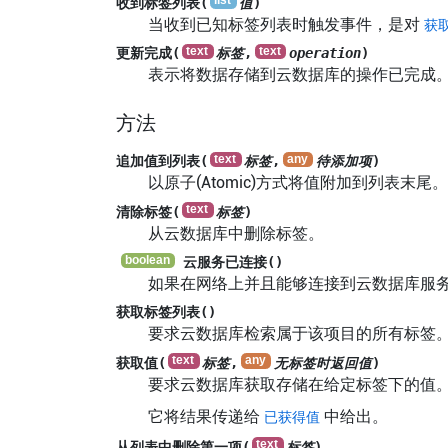
收到标签列表(
值
)
当收到已知标签列表时触发事件，是对
获
更新完成(
标签
,
operation
)
表示将数据存储到云数据库的操作已完成
方法
追加值到列表(
标签
,
待添加项
)
以原子(Atomic)方式将值附加到列表
清除标签(
标签
)
从云数据库中删除标签。
云服务已连接()
如果在网络上并且能够连接到云数据库服
获取标签列表()
要求云数据库检索属于该项目的所有标签。
获取值(
标签
,
无标签时返回值
)
要求云数据库获取存储在给定标签下的值
它将结果传递给
中给出。
已获得值
从列表中删除第一项(
标签
)