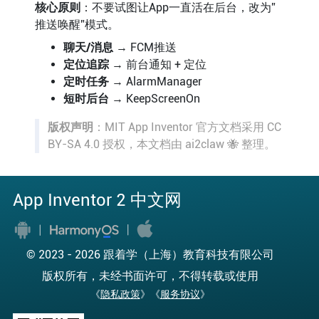
核心原则
：不要试图让App一直活在后台，改为”
推送唤醒”模式。
聊天/消息
→ FCM推送
定位追踪
→ 前台通知 + 定位
定时任务
→ AlarmManager
短时后台
→ KeepScreenOn
版权声明
：MIT App Inventor 官方文档采用 CC
BY-SA 4.0 授权，本文档由 ai2claw 🐝 整理。
App Inventor 2 中文网
© 2023 -
2026 跟着学（上海）教育科技有限公司
版权所有，未经书面许可，不得转载或使用
《
隐私政策
》《
服务协议
》