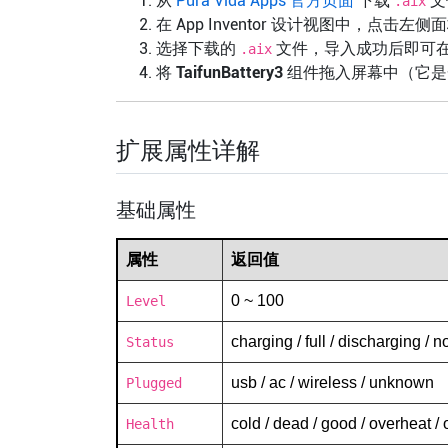
从
Pura Vida Apps 官方页面
下载
文
.aix
在 App Inventor 设计视图中，点击左
选择下载的
文件，导入成功后即可
.aix
将
TaifunBattery3
组件拖入屏幕中（它是
扩展属性详解
基础属性
属性
返回值
0 ~ 100
Level
charging / full / discharging /
Status
usb / ac / wireless / unknown
Plugged
cold / dead / good / overheat /
Health