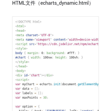
HTML文件（echarts_dynamic.html）
<!
DOCTYPE
html
>
<
html
>
<
head
>
<
meta
charset
=
"
UTF-8
"
>
<
meta
name
=
"
viewport
"
content
=
"
width=device-width, init
<
script
src
=
"
https://cdn.jsdelivr.net/npm/echarts@5/dis
<
style
>
body
{
margin
:
 0
;
background
:
 #fff
;
}
#chart
{
width
:
 100vw
;
height
:
 100vh
;
}
</
style
>
</
head
>
<
body
>
<
div
id
=
"
chart
"
>
</
div
>
<
script
>
var
 myChart 
=
 echarts
.
init
(
document
.
getElementById
(
'cha
var
 data 
=
[
]
;
var
 labels 
=
[
]
;
var
 maxPoints 
=
30
;
var
 option 
=
{
  title
:
{
 text
:
'实时数据监控'
,
 left
:
'center'
,
 textSty