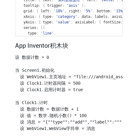
  tooltip
:
{
 trigger
:
'axis'
}
,
  grid
:
{
 left
:
'10%'
,
 right
:
'5%'
,
 bottom
:
'15%'
,
 top
:
  xAxis
:
{
 type
:
'category'
,
 data
:
 labels
,
 axisLabel
:
{
  yAxis
:
{
 type
:
'value'
,
 axisLabel
:
{
 fontSize
:
10
}
}
  series
:
[
{
    type
:
'line'
,
    data
:
 data
,
App Inventor积木块
    smooth
:
true
,
    lineStyle
:
{
 color
:
'#4CAF50'
,
 width
:
2
}
,
    areaStyle
:
{
 color
:
'rgba(76,175,80,0.2)'
}
,
设 数据计数 = 0

    itemStyle
:
{
 color
:
'#4CAF50'
}
}
]
,
当 Screen1.初始化

  dataZoom
:
[
{
 type
:
'inside'
}
]
  设 WebView1.主页地址 = "file:///android_asset/echa
}
;
  设 Clock1.计时器间隔 = 500

myChart
.
setOption
(
option
)
;
  设 Clock1.启用计时器 = true

setInterval
(
function
(
)
{
当 Clock1.计时

var
 msg 
=
 window
.
AppInventor
.
getWebViewString
(
)
;
  设 数据计数 = 数据计数 + 1

if
(
msg 
&&
 msg 
!==
""
)
{
  设 值 = 数学.随机小数() * 100

try
{
  设 消息 = "{""type"":""add"",""label"":""" & 数据
var
 parsed 
=
JSON
.
parse
(
msg
)
;
if
(
parsed
.
type 
===
"add"
)
{
  设 WebView1.WebView字符串 = 消息

        data
.
push
(
parsed
.
value
)
;