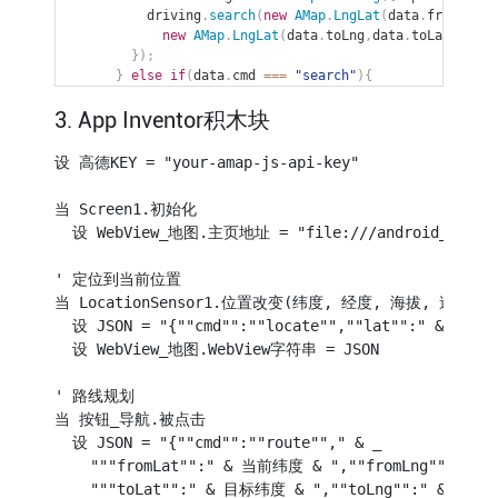
          driving
.
search
(
new
AMap
.
LngLat
(
data
.
fromLng
,
d
new
AMap
.
LngLat
(
data
.
toLng
,
data
.
toLat
)
)
;
}
)
;
}
else
if
(
data
.
cmd 
===
"search"
)
{
        AMap
.
plugin
(
"AMap.PlaceSearch"
,
function
(
)
{
3. App Inventor积木块
var
 ps 
=
new
AMap
.
PlaceSearch
(
{
pageSize
:
5
}
)
;
          ps
.
search
(
data
.
keyword
,
function
(
status
,
 resu
            window
.
AppInventor
.
setWebViewString
(
"SEARCH
设 高德KEY = "your-amap-js-api-key"

}
)
;
}
)
;
当 Screen1.初始化

}
  设 WebView_地图.主页地址 = "file:///android_asset/a
}
catch
(
e
)
{
}
}
}
,
100
)
;
' 定位到当前位置

</
script
>
当 LocationSensor1.位置改变(纬度, 经度, 海拔, 速度)

</
body
>
  设 JSON = "{""cmd"":""locate"",""lat"":" & 纬度 &
</
html
>
  设 WebView_地图.WebView字符串 = JSON

' 路线规划

当 按钮_导航.被点击

  设 JSON = "{""cmd"":""route""," & _

    """fromLat"":" & 当前纬度 & ",""fromLng"":" & 
    """toLat"":" & 目标纬度 & ",""toLng"":" & 目标经