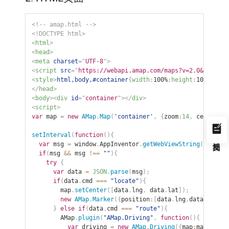
<!-- amap.html -->
<!
DOCTYPE
html
>
<
html
>
<
head
>
<
meta
charset
=
"
UTF-8
"
>
<
script
src
=
"
https://webapi.amap.com/maps?v=2.0&key=YOU
<
style
>
html,body,#container
{
width
:
100%
;
height
:
100%
;
marg
</
head
>
<
body
>
<
div
id
=
"
container
"
>
</
div
>
<
script
>
var
 map 
=
new
AMap
.
Map
(
'container'
,
{
zoom
:
14
,
 center
:
[
1
setInterval
(
function
(
)
{
var
 msg 
=
 window
.
AppInventor
.
getWebViewString
(
)
;
if
(
msg 
&&
 msg 
!==
""
)
{
try
{
var
 data 
=
JSON
.
parse
(
msg
)
;
if
(
data
.
cmd 
===
"locate"
)
{
        map
.
setCenter
(
[
data
.
lng
,
 data
.
lat
]
)
;
new
AMap
.
Marker
(
{
position
:
[
data
.
lng
,
data
.
lat
]
,
 
}
else
if
(
data
.
cmd 
===
"route"
)
{
        AMap
.
plugin
(
"AMap.Driving"
,
function
(
)
{
var
 driving 
=
new
AMap
.
Driving
(
{
map
:
map
}
)
;