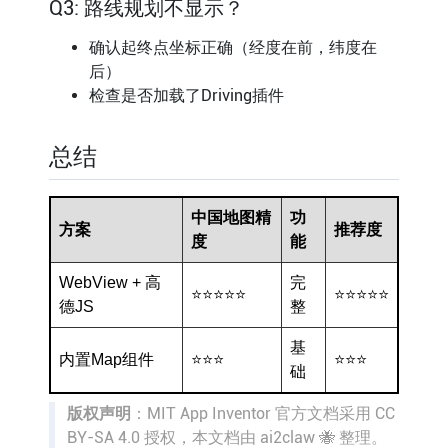
Q3: 路线规划不显示？
确认起终点坐标正确（经度在前，纬度在
后）
检查是否加载了Driving插件
总结
中国地图精
功
方案
推荐度
度
能
WebView + 高
完
⭐⭐⭐⭐⭐
⭐⭐⭐⭐⭐
德JS
整
基
内置Map组件
⭐⭐⭐
⭐⭐⭐
础
版权声明
：MIT App Inventor 官方文档采用 CC
BY-SA 4.0 授权，本文档由 ai2claw 🐝 整理。