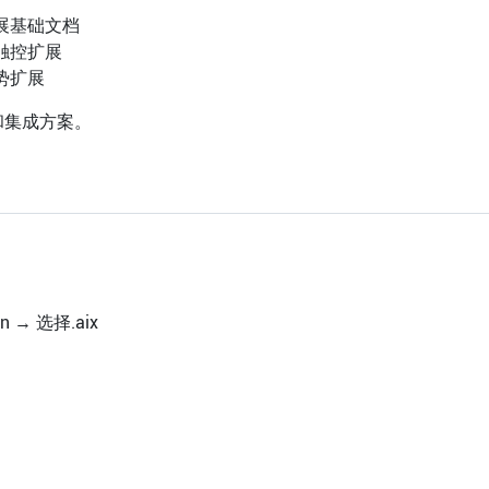
展基础文档
触控扩展
势扩展
和集成方案。
ion → 选择.aix