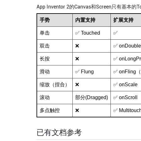
App Inventor 2的Canvas和Screen只有基
手势
内置支持
扩展支持
单击
✅ Touched
✅
双击
❌
✅ onDouble
长按
❌
✅ onLongPr
滑动
✅ Flung
✅ onFlin
缩放（捏合）
❌
✅ onScale
滚动
部分(Dragged)
✅ onScroll
多点触控
❌
✅ Multitou
已有文档参考