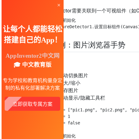
GestureDetector需要关联到一个可视组件（如C
当 Screen1.初始化

实战案例：图片浏览器手势
功能
左右滑动切换图片
双击放大/缩小
长按保存图片
上下滑动显示/隐藏工具栏
设 图片列表 = ["pic1.png", "pic2.png", "pic3
设 当前索引 = 1

设 是否放大 = false

当 Screen1.初始化
