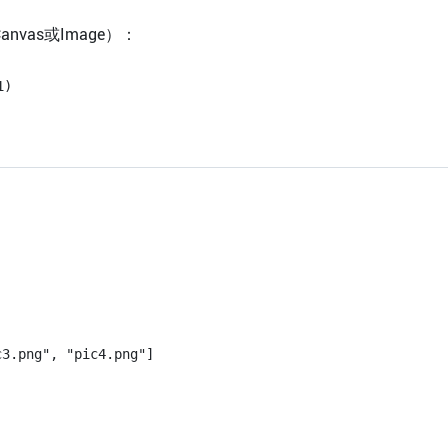
anvas或Image）：
.png", "pic4.png"]
