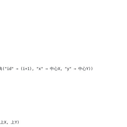
" → (i+1), "x" → 中心X, "y" → 中心Y))

上X, 上Y)
