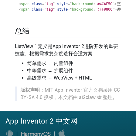
<
span
class
=
"
tag
"
style
="
background
:
 #4CAF50
"
>
已完成
</
sp
<
span
class
=
"
tag
"
style
="
background
:
 #FF9800
"
>
进行中
</
sp
总结
ListView自定义是App Inventor 2进阶开发的重要
技能。根据需求复杂度选择合适方案：
简单需求 → 内置组件
中等需求 → 扩展组件
高级需求 → WebView + HTML
版权声明
：MIT App Inventor 官方文档采用 CC
BY-SA 4.0 授权，本文档由 ai2claw 🐝 整理。
App Inventor 2 中文网