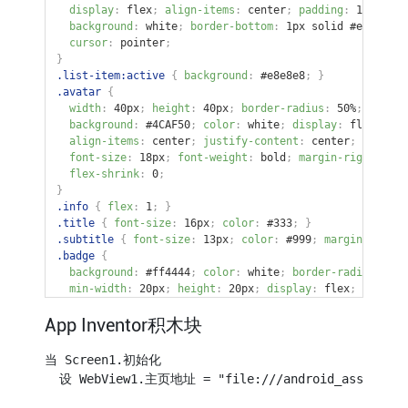
display
:
 flex
;
align-items
:
 center
;
padding
:
 12px 16p
background
:
 white
;
border-bottom
:
 1px solid #eee
;
cursor
:
 pointer
;
}
.list-item:active
{
background
:
 #e8e8e8
;
}
.avatar
{
width
:
 40px
;
height
:
 40px
;
border-radius
:
 50%
;
background
:
 #4CAF50
;
color
:
 white
;
display
:
 flex
;
align-items
:
 center
;
justify-content
:
 center
;
font-size
:
 18px
;
font-weight
:
 bold
;
margin-right
:
 12p
flex-shrink
:
 0
;
}
.info
{
flex
:
 1
;
}
.title
{
font-size
:
 16px
;
color
:
 #333
;
}
.subtitle
{
font-size
:
 13px
;
color
:
 #999
;
margin-top
:
 2
.badge
{
background
:
 #ff4444
;
color
:
 white
;
border-radius
:
 50%
min-width
:
 20px
;
height
:
 20px
;
display
:
 flex
;
align-items
:
 center
;
justify-content
:
 center
;
App Inventor积木块
font-size
:
 12px
;
padding
:
 0 6px
;
}
.search-bar
{
当 Screen1.初始化

padding
:
 8px 16px
;
background
:
 white
;
border-bottom
:
 
  设 WebView1.主页地址 = "file:///android_asset/cust
}
.search-bar input
{