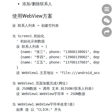
添加/删除联系人
renderList
(
items
)
;
}
catch
(
e
)
{
}
    window
.
AppInventor
.
setWebViewString
(
""
)
;
使用WebView方案
}
}
,
200
)
;
设 联系人列表 = 创建空列表

</
script
>
</
body
>
</
html
>
当 Screen1.初始化

  ' 初始化示例数据

  设 联系人列表 = [

    {name: "张三", phone: "13800138001", dept: "技
    {name: "李四", phone: "13900139002", dept: "市
    {name: "王五", phone: "13700137003", dept: "财
  ]

  设 WebView1.主页地址 = "file:///android_asset/cust
当 WebView1.页面加载完成(网址)

  设 JSON数据 = 调用 文本.转JSON(联系人列表)

  设 WebView1.WebView字符串 = JSON数据

当 WebView1.WebView字符串改变(值)

  如果 值 以 "CLICK:" 开头
