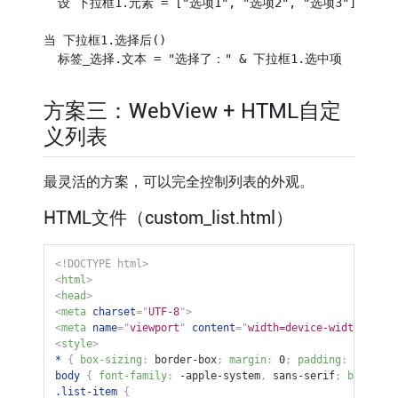
  设 下拉框1.元素 = ["选项1", "选项2", "选项3"]

当 下拉框1.选择后()

方案三：WebView + HTML自定
义列表
最灵活的方案，可以完全控制列表的外观。
HTML文件（custom_list.html）
<!
DOCTYPE
html
>
<
html
>
<
head
>
<
meta
charset
=
"
UTF-8
"
>
<
meta
name
=
"
viewport
"
content
=
"
width=device-width, init
<
style
>
*
{
box-sizing
:
 border-box
;
margin
:
 0
;
padding
:
 0
;
}
body
{
font-family
:
 -apple-system
,
 sans-serif
;
backgrou
.list-item
{