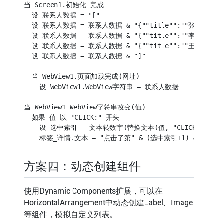
当 Screen1.初始化 完成

width
:
 100%
;
padding
:
 8px 12px
;
border
:
 1px solid #dd
  设 联系人数据 = "["

border-radius
:
 20px
;
font-size
:
 14px
;
outline
:
 none
;
}
  设 联系人数据 = 联系人数据 & "{""title"":""张三"",""subt
</
style
>
  设 联系人数据 = 联系人数据 & "{""title"":""李四"",""subt
</
head
>
  设 联系人数据 = 联系人数据 & "{""title"":""王五"",""subt
<
body
>
  设 联系人数据 = 联系人数据 & "]"

<
div
class
=
"
search-bar
"
>
<
input
type
=
"
text
"
id
=
"
search
"
placeholder
=
"
搜索...
"
>
  当 WebView1.页面加载完成(网址)

</
div
>
<
div
id
=
"
list
"
>
</
div
>
    设 WebView1.WebView字符串 = 联系人数据

<
script
>
var
 items 
=
[
]
;
当 WebView1.WebView字符串改变(值)

  如果 值 以 "CLICK:" 开头

function
renderList
(
data
)
{
    设 选中索引 = 文本转数字(替换文本(值, "CLICK:", "")
var
 html 
=
''
;
  data
.
forEach
(
function
(
item
,
 index
)
{
    html 
+=
'<div class="list-item" onclick="onItemClic
    html 
+=
'<div class="avatar">'
+
 item
.
title
.
charAt
(
方案四：动态创建组件
    html 
+=
'<div class="info">'
;
    html 
+=
'<div class="title">'
+
 item
.
title 
+
'</div
    html 
+=
'<div class="subtitle">'
+
 item
.
subtitle 
+
使用Dynamic Components扩展，可以在
    html 
+=
'</div>'
;
if
(
item
.
badge
)
{
HorizontalArrangement中动态创建Label、Image
      html 
+=
'<div class="badge">'
+
 item
.
badge 
+
'</d
等组件，模拟自定义列表。
}