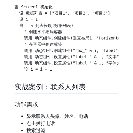
    html 
+=
'</div>'
;
当 Screen1.初始化

}
)
;
  设 数据列表 = ["项目1", "项目2", "项目3"]

  document
.
getElementById
(
'list'
)
.
innerHTML 
=
 html
;
  设 i = 1

}
  当 i ≤ 列表长度(数据列表)

function
onItemClick
(
index
)
{
    ' 创建水平布局容器

  window
.
AppInventor
.
setWebViewString
(
"CLICK:"
+
 index
)
    调用 动态组件.创建组件(垂直布局1, "HorizontalArrangem
}
    ' 在容器中创建标签

    调用 动态组件.创建组件("row_" & i, "Label", "label
// 搜索过滤
    调用 动态组件.设置属性("label_" & i, "文本", 列表
document
.
getElementById
(
'search'
)
.
oninput
=
function
(
)
    调用 动态组件.设置属性("label_" & i, "字体大小", 1
var
 keyword 
=
this
.
value
.
toLowerCase
(
)
;
var
 filtered 
=
 items
.
filter
(
function
(
item
)
{
return
 item
.
title
.
toLowerCase
(
)
.
includes
(
keyword
)
|
           item
.
subtitle
.
toLowerCase
(
)
.
includes
(
keyword
}
)
;
实战案例：联系人列表
renderList
(
filtered
)
;
}
;
功能需求
// 监听App端数据
setInterval
(
function
(
)
{
显示联系人头像、姓名、电话
var
 data 
=
 window
.
AppInventor
.
getWebViewString
(
)
;
if
(
data 
&&
 data 
!==
""
)
{
点击拨打电话
try
{
搜索过滤
      items 
=
JSON
.
parse
(
data
)
;