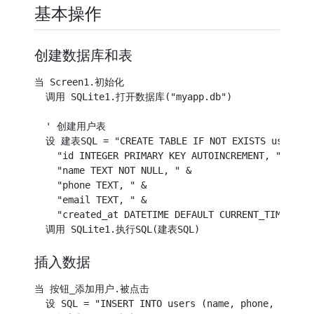
基本操作
创建数据库和表
当 Screen1.初始化

  调用 SQLite1.打开数据库("myapp.db")

  ' 创建用户表

  设 建表SQL = "CREATE TABLE IF NOT EXISTS users ("
    "id INTEGER PRIMARY KEY AUTOINCREMENT, " &

    "name TEXT NOT NULL, " &

    "phone TEXT, " &

    "email TEXT, " &

    "created_at DATETIME DEFAULT CURRENT_TIMESTAMP
插入数据
当 按钮_添加用户.被点击

  设 SQL = "INSERT INTO users (name, phone, email) 