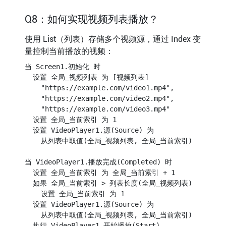
Q8：如何实现视频列表播放？
使用 List（列表）存储多个视频源，通过 Index 变
量控制当前播放的视频：
当 Screen1.初始化 时

  设置 全局_视频列表 为 [视频列表]

    "https://example.com/video1.mp4",

    "https://example.com/video2.mp4",

    "https://example.com/video3.mp4"

  设置 全局_当前索引 为 1

  设置 VideoPlayer1.源(Source) 为

    从列表中取值(全局_视频列表, 全局_当前索引)

当 VideoPlayer1.播放完成(Completed) 时

  设置 全局_当前索引 为 全局_当前索引 + 1

  如果 全局_当前索引 > 列表长度(全局_视频列表)

    设置 全局_当前索引 为 1

  设置 VideoPlayer1.源(Source) 为

    从列表中取值(全局_视频列表, 全局_当前索引)
