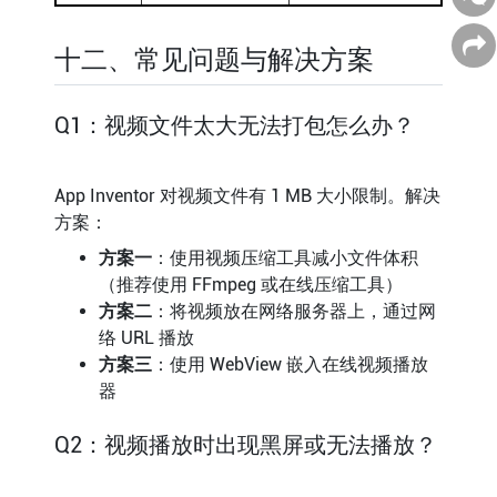
十二、常见问题与解决方案
Q1：视频文件太大无法打包怎么办？
App Inventor 对视频文件有 1 MB 大小限制。解决
方案：
方案一
：使用视频压缩工具减小文件体积
（推荐使用 FFmpeg 或在线压缩工具）
方案二
：将视频放在网络服务器上，通过网
络 URL 播放
方案三
：使用 WebView 嵌入在线视频播放
器
Q2：视频播放时出现黑屏或无法播放？