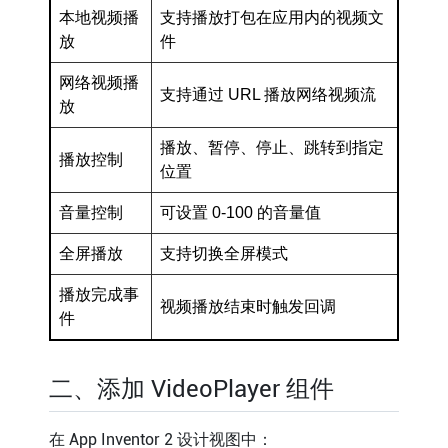
本地视频播
支持播放打包在应用内的视频文
放
件
网络视频播
支持通过 URL 播放网络视频流
放
播放、暂停、停止、跳转到指定
播放控制
位置
音量控制
可设置 0-100 的音量值
全屏播放
支持切换全屏模式
播放完成事
视频播放结束时触发回调
件
二、添加 VideoPlayer 组件
在 App Inventor 2 设计视图中：