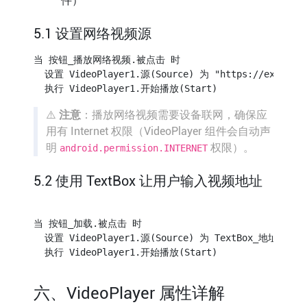
件）
5.1 设置网络视频源
当 按钮_播放网络视频.被点击 时

  设置 VideoPlayer1.源(Source) 为 "https://example.c
⚠️
注意
：播放网络视频需要设备联网，确保应
用有 Internet 权限（VideoPlayer 组件会自动声
明
权限）。
android.permission.INTERNET
5.2 使用 TextBox 让用户输入视频地址
当 按钮_加载.被点击 时

  设置 VideoPlayer1.源(Source) 为 TextBox_地址.文本(T
六、VideoPlayer 属性详解