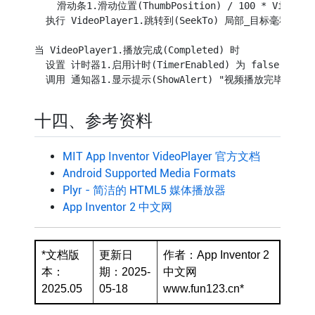
    滑动条1.滑动位置(ThumbPosition) / 100 * VideoPla
  执行 VideoPlayer1.跳转到(SeekTo) 局部_目标毫秒

当 VideoPlayer1.播放完成(Completed) 时

  设置 计时器1.启用计时(TimerEnabled) 为 false

十四、参考资料
MIT App Inventor VideoPlayer 官方文档
Android Supported Media Formats
Plyr - 简洁的 HTML5 媒体播放器
App Inventor 2 中文网
*文档版
更新日
作者：App Inventor 2
本：
期：2025-
中文网
2025.05
05-18
www.fun123.cn*