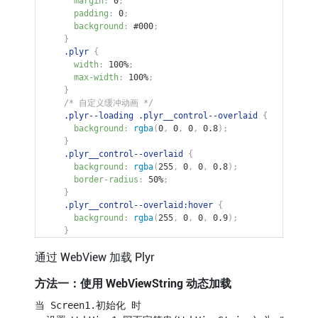
margin
:
 0
;
padding
:
 0
;
background
:
 #000
;
}
.plyr
{
width
:
 100%
;
max-width
:
 100%
;
}
/* 自定义缓冲动画 */
.plyr--loading .plyr__control--overlaid
{
background
:
rgba
(
0
,
 0
,
 0
,
 0.8
)
;
}
.plyr__control--overlaid
{
background
:
rgba
(
255
,
 0
,
 0
,
 0.8
)
;
border-radius
:
 50%
;
}
.plyr__control--overlaid:hover
{
background
:
rgba
(
255
,
 0
,
 0
,
 0.9
)
;
}
</
style
>
通过 WebView 加载 Plyr
</
head
>
<
body
>
方法一：使用 WebViewString 动态加载
<
div
class
=
"
plyr__video-embed
"
id
=
"
player
"
>
<
video
当 Screen1.初始化 时

playsinline