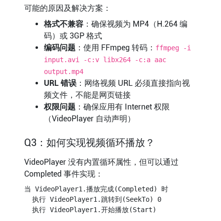
可能的原因及解决方案：
格式不兼容
：确保视频为 MP4（H.264 编
码）或 3GP 格式
编码问题
：使用 FFmpeg 转码：
ffmpeg -i
input.avi -c:v libx264 -c:a aac
output.mp4
URL 错误
：网络视频 URL 必须直接指向视
频文件，不能是网页链接
权限问题
：确保应用有 Internet 权限
（VideoPlayer 自动声明）
Q3：如何实现视频循环播放？
VideoPlayer 没有内置循环属性，但可以通过
Completed 事件实现：
当 VideoPlayer1.播放完成(Completed) 时

  执行 VideoPlayer1.跳转到(SeekTo) 0
