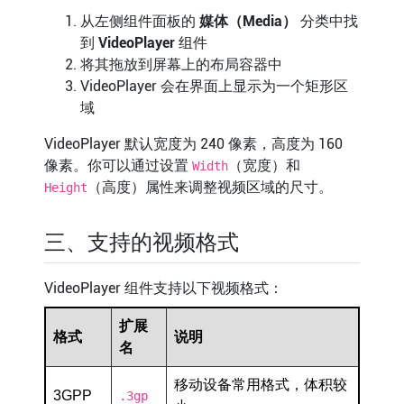
从左侧组件面板的
媒体（Media）
分类中找
到
VideoPlayer
组件
将其拖放到屏幕上的布局容器中
VideoPlayer 会在界面上显示为一个矩形区
域
VideoPlayer 默认宽度为 240 像素，高度为 160
像素。你可以通过设置
（宽度）和
Width
（高度）属性来调整视频区域的尺寸。
Height
三、支持的视频格式
VideoPlayer 组件支持以下视频格式：
扩展
格式
说明
名
移动设备常用格式，体积较
3GPP
.3gp