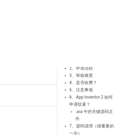
1、什么是软著？有啥
用？
2、申请流程
3、审核难度
4、是否收费？
5、注意事项
6、App Inventor 2 如何
申请软著？
.aia 中的关键源码文
件
7、源码清理（很重要的
一步）