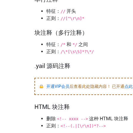
特征：
开头
//
正则：
//[^\r\n]*
块注释（多行注释）
特征：
和
之间
/*
*/
正则：
/\*[\s\S]*?\*/
.yail 源码注释
开通VIP会员
后查看此处隐藏内容！ 已开通
点此
HTML 块注释
删除
这种 HTML 块注释
<!-- xxxx -->
正则：
<!--(.|[\r\n])*?-->