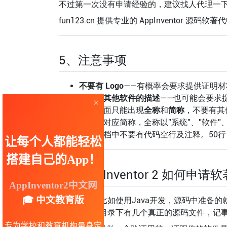
不过第一次没有申请经验的，建议找人代理一
fun123.cn 提供专业的 AppInventor 
5、注意事项
不要有 Logo
——有概率会要求提供证明材
不要有其他软件的描述
——也可能会要求
文档里面只能出现
全称
和
简称
，不要有其
全称要对应简称，全称以”系统”、”软件”、
源码文档中不要有代码空行及注释。50行 ×
6、App Inventor 2 如何申请
一般的软件比如使用Java开发，源码中准备的
码，在
目录下有几个真正的源码文件，记事本
src