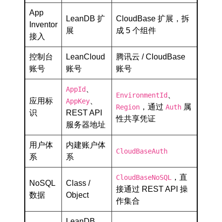
App
LeanDB 扩
CloudBase 扩展，拆
Inventor
展
成 5 个组件
接入
控制台
LeanCloud
腾讯云 / CloudBase
账号
账号
账号
、
AppId
、
EnvironmentId
应用标
、
AppKey
，通过
属
Region
Auth
识
REST API
性共享凭证
服务器地址
用户体
内建账户体
CloudBaseAuth
系
系
，直
CloudBaseNoSQL
NoSQL
Class /
接通过 REST API 操
数据
Object
作集合
LeanDB