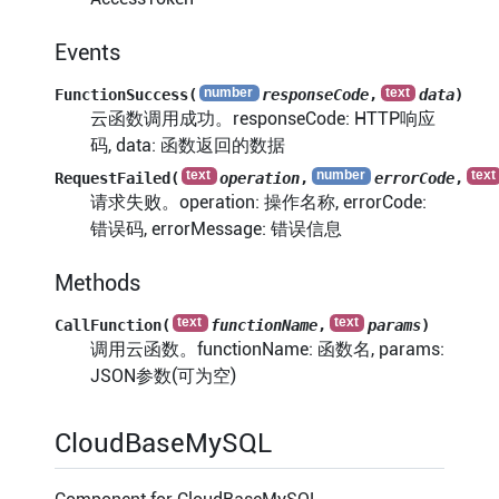
Events
FunctionSuccess(
responseCode
,
data
)
云函数调用成功。responseCode: HTTP响应
码, data: 函数返回的数据
RequestFailed(
operation
,
errorCode
,
请求失败。operation: 操作名称, errorCode:
错误码, errorMessage: 错误信息
Methods
CallFunction(
functionName
,
params
)
调用云函数。functionName: 函数名, params:
JSON参数(可为空)
CloudBaseMySQL