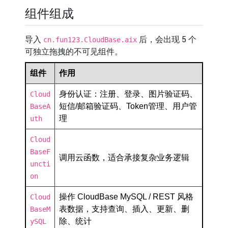
组件组成
导入
后，会出现 5 个
cn.fun123.CloudBase.aix
可独立拖拽的不可见组件。
组件
作用
身份认证：注册、登录、图片验证码、
Cloud
短信/邮箱验证码、Token管理、用户管
BaseA
理
uth
Cloud
BaseF
调用云函数，适合承接复杂业务逻辑
uncti
on
操作 CloudBase MySQL / REST 风格
Cloud
表数据，支持查询、插入、更新、删
BaseM
除、统计
ySQL