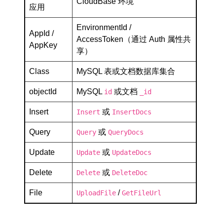
CloudBase 环境
应用
EnvironmentId /
AppId /
AccessToken（通过 Auth 属性共
AppKey
享）
Class
MySQL 表或文档数据库集合
objectId
MySQL
或文档
id
_id
Insert
或
Insert
InsertDocs
Query
或
Query
QueryDocs
Update
或
Update
UpdateDocs
Delete
或
Delete
DeleteDoc
File
/
UploadFile
GetFileUrl