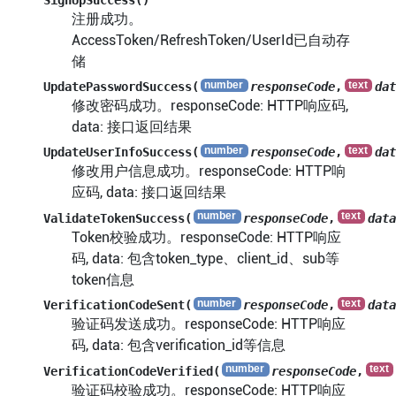
注册成功。
AccessToken/RefreshToken/UserId已自动存
储
UpdatePasswordSuccess(
responseCode
,
dat
修改密码成功。responseCode: HTTP响应码,
data: 接口返回结果
UpdateUserInfoSuccess(
responseCode
,
dat
修改用户信息成功。responseCode: HTTP响
应码, data: 接口返回结果
ValidateTokenSuccess(
responseCode
,
data
Token校验成功。responseCode: HTTP响应
码, data: 包含token_type、client_id、sub等
token信息
VerificationCodeSent(
responseCode
,
data
验证码发送成功。responseCode: HTTP响应
码, data: 包含verification_id等信息
VerificationCodeVerified(
responseCode
,
验证码校验成功。responseCode: HTTP响应