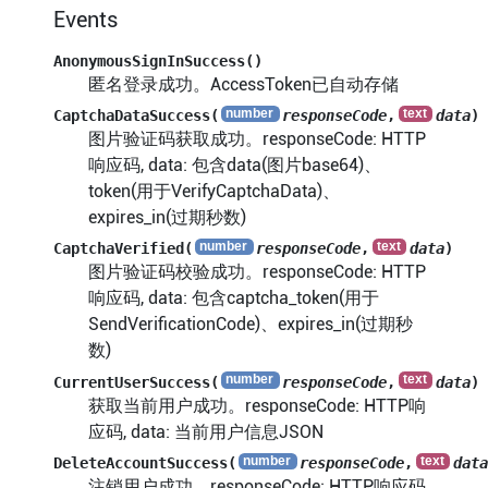
Events
AnonymousSignInSuccess()
匿名登录成功。AccessToken已自动存储
CaptchaDataSuccess(
responseCode
,
data
)
图片验证码获取成功。responseCode: HTTP
响应码, data: 包含data(图片base64)、
token(用于VerifyCaptchaData)、
expires_in(过期秒数)
CaptchaVerified(
responseCode
,
data
)
图片验证码校验成功。responseCode: HTTP
响应码, data: 包含captcha_token(用于
SendVerificationCode)、expires_in(过期秒
数)
CurrentUserSuccess(
responseCode
,
data
)
获取当前用户成功。responseCode: HTTP响
应码, data: 当前用户信息JSON
DeleteAccountSuccess(
responseCode
,
data
注销用户成功。responseCode: HTTP响应码,