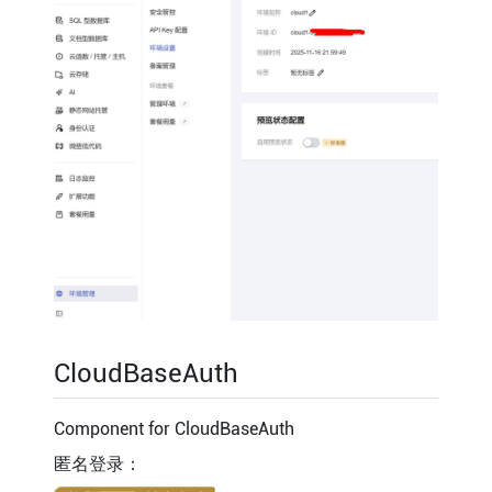
CloudBaseAuth
Component for CloudBaseAuth
匿名登录：