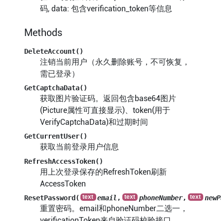
码, data: 包含verification_token等信息
Methods
DeleteAccount()
注销当前用户（永久删除账号，不可恢复，
需已登录）
GetCaptchaData()
获取图片验证码。返回包含base64图片
(Picture属性可直接显示)、token(用于
VerifyCaptchaData)和过期时间
GetCurrentUser()
获取当前登录用户信息
RefreshAccessToken()
用上次登录保存的RefreshToken刷新
AccessToken
ResetPassword(
email
,
phoneNumber
,
newP
重置密码。email和phoneNumber二选一，
verificationToken来自验证码校验接口