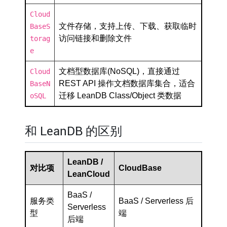
Cloud
文件存储，支持上传、下载、获取临时
BaseS
访问链接和删除文件
torag
e
文档型数据库(NoSQL)，直接通过
Cloud
REST API 操作文档数据库集合，适合
BaseN
迁移 LeanDB Class/Object 类数据
oSQL
和 LeanDB 的区别
LeanDB /
对比项
CloudBase
LeanCloud
BaaS /
服务类
BaaS / Serverless 后
Serverless
型
端
后端