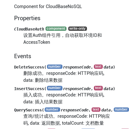
Component for CloudBaseNoSQL
Properties
CloudBaseAuth
设置Auth组件引用，自动获取环境ID和
AccessToken
Events
DeleteSuccess(
responseCode
,
data
)
删除成功。responseCode: HTTP响应码,
data: 删除结果数据
InsertSuccess(
responseCode
,
data
)
插入成功。responseCode: HTTP响应码,
data: 插入结果数据
QuerySuccess(
responseCode
,
data
,
查询/统计成功。responseCode: HTTP响应
码, data: 返回数据, totalCount: 文档数量