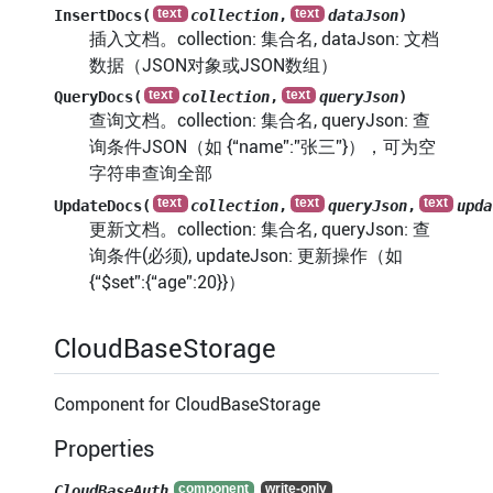
InsertDocs(
collection
,
dataJson
)
插入文档。collection: 集合名, dataJson: 文档
数据（JSON对象或JSON数组）
QueryDocs(
collection
,
queryJson
)
查询文档。collection: 集合名, queryJson: 查
询条件JSON（如 {“name”:”张三”}），可为空
字符串查询全部
UpdateDocs(
collection
,
queryJson
,
upda
更新文档。collection: 集合名, queryJson: 查
询条件(必须), updateJson: 更新操作（如
{“$set”:{“age”:20}}）
CloudBaseStorage
Component for CloudBaseStorage
Properties
CloudBaseAuth