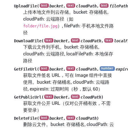
UploadFile(
bucket
,
cloudPath
,
filePath
上传本地文件到云存储。bucket: 存储桶名,
cloudPath: 云端路径（如
）, filePath: 手机本地文件路
folder/file.jpg
径
DownloadFile(
bucket
,
cloudPath
,
localF
下载云文件到手机。bucket: 存储桶名,
cloudPath: 云端路径, localFilePath: 本地保存
路径
GetFileUrl(
bucket
,
cloudPath
,
expir
获取文件签名 URL，可在 Image 组件中直接
使用。bucket: 存储桶名, cloudPath: 云端路
径, expiresIn: 过期时间（秒，默认 60）
GetPublicUrl(
bucket
,
cloudPath
)
获取文件公开 URL（仅对公开桶有效，不需
要登录）
DeleteFile(
bucket
,
cloudPath
)
删除云文件。bucket: 存储桶名, cloudPath: 云