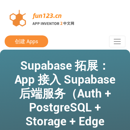
创建 Apps
Supabase 拓展：
App 接入 Supabase
后端服务（Auth +
PostgreSQL +
Storage + Edge