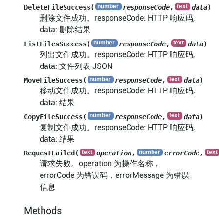
DeleteFileSuccess(
responseCode
,
data
)
删除文件成功。responseCode: HTTP 响应码,
data: 删除结果
ListFilesSuccess(
responseCode
,
data
)
列出文件成功。responseCode: HTTP 响应码,
data: 文件列表 JSON
MoveFileSuccess(
responseCode
,
data
)
移动文件成功。responseCode: HTTP 响应码,
data: 结果
CopyFileSuccess(
responseCode
,
data
)
复制文件成功。responseCode: HTTP 响应码,
data: 结果
RequestFailed(
operation
,
errorCode
,
请求失败。operation 为操作名称，
errorCode 为错误码，errorMessage 为错误
信息
Methods