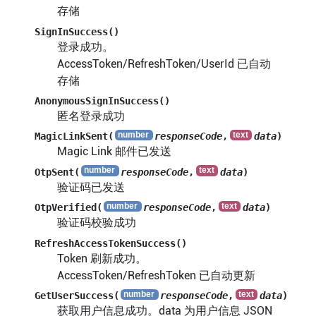
存储
SignInSuccess()
登录成功。
AccessToken/RefreshToken/UserId 已自动
存储
AnonymousSignInSuccess()
匿名登录成功
MagicLinkSent(
responseCode
,
data
)
Magic Link 邮件已发送
OtpSent(
responseCode
,
data
)
验证码已发送
OtpVerified(
responseCode
,
data
)
验证码校验成功
RefreshAccessTokenSuccess()
Token 刷新成功。
AccessToken/RefreshToken 已自动更新
GetUserSuccess(
responseCode
,
data
)
获取用户信息成功。data 为用户信息 JSON