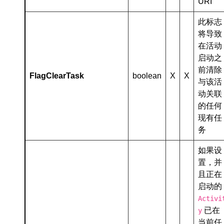
URI
此标志
将导致
在活动
启动之
前清除
FlagClearTask
boolean
X
X
与该活
动关联
的任何
现有任
务
如果设
置，并
且正在
启动的
Activi
已在
y
当前任