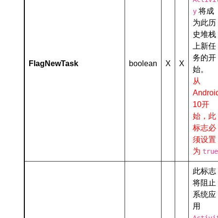
将成
y
为此历
史堆栈
上新任
务的开
FlagNewTask
boolean
X
X
始。
从
Androi
10开
始，此
标志必
须设置
为
true
此标志
将阻止
系统应
用