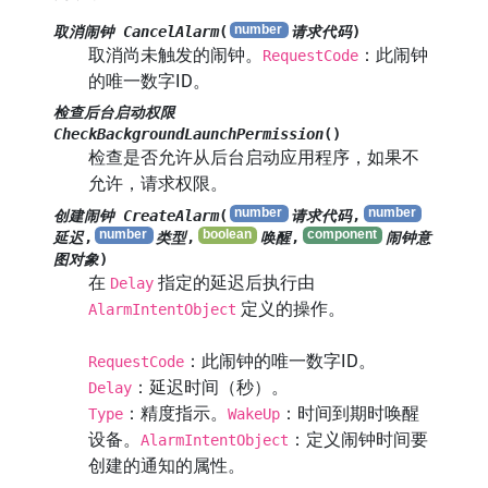
取消闹钟 CancelAlarm
(
请求代码
)
取消尚未触发的闹钟。
：此闹钟
RequestCode
的唯一数字ID。
检查后台启动权限
CheckBackgroundLaunchPermission
()
检查是否允许从后台启动应用程序，如果不
允许，请求权限。
创建闹钟 CreateAlarm
(
请求代码
,
延迟
,
类型
,
唤醒
,
闹钟意
图对象
)
在
指定的延迟后执行由
Delay
定义的操作。
AlarmIntentObject
：此闹钟的唯一数字ID。
RequestCode
：延迟时间（秒）。
Delay
：精度指示。
：时间到期时唤醒
Type
WakeUp
设备。
：定义闹钟时间要
AlarmIntentObject
创建的通知的属性。