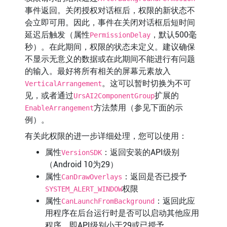
事件返回。关闭授权对话框后，权限的新状态不
会立即可用。因此，事件在关闭对话框后短时间
延迟后触发（属性
，默认500毫
PermissionDelay
秒）。在此期间，权限的状态未定义。建议确保
不显示无意义的数据或在此期间不能进行有问题
的输入。最好将所有相关的屏幕元素放入
。这可以暂时切换为不可
VerticalArrangement
见，或者通过
扩展的
UrsAI2ComponentGroup
方法禁用（参见下面的示
EnableArrangement
例）。
有关此权限的进一步详细处理，您可以使用：
属性
：返回安装的API级别
VersionSDK
（Android 10为29）
属性
：返回是否已授予
CanDrawOverlays
权限
SYSTEM_ALERT_WINDOW
属性
：返回此应
CanLaunchFromBackground
用程序在后台运行时是否可以启动其他应用
程序，即API级别小于29或已授予