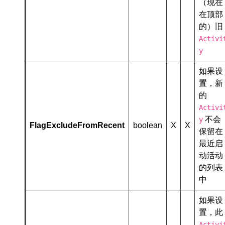
（现在
在顶部
的）旧
Activi
y
如果设
置，新
的
Activi
不会
y
FlagExcludeFromRecent
boolean
X
X
保留在
最近启
动活动
的列表
中
如果设
置，此
Activi