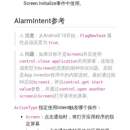
Screen.Initialize事件中使用。
AlarmIntent参考
⚠️
注意
：从Android 10开始，
属
FlagNewTask
性必须设置为
。
true
⚠️
问题
：如果目标不是
并且使用
Screen1
关闭屏幕，连续生
control.close application
成类型为
的意图的闹钟存在问题。原因
Screen
是App Inventor程序中的内部进程。最好通过闹
钟启动
，评估
Screen1
control.get start
参数，并通过
value
control.open another
从
打开请求的屏幕。
screen
Screen1
指定使用Intent触发哪个操作：
ActionType
：点击通知时，将打开应用程序的指
Screen
定屏幕