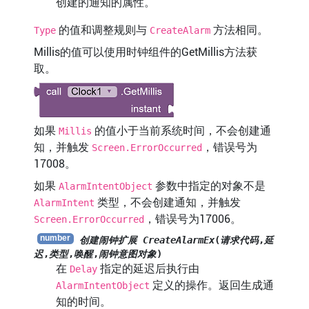
创建的通知的属性。
的值和调整规则与
方法相同。
Type
CreateAlarm
Millis的值可以使用时钟组件的GetMillis方法获
取。
如果
的值小于当前系统时间，不会创建通
Millis
知，并触发
，错误号为
Screen.ErrorOccurred
17008。
如果
参数中指定的对象不是
AlarmIntentObject
类型，不会创建通知，并触发
AlarmIntent
，错误号为17006。
Screen.ErrorOccurred
创建闹钟扩展 CreateAlarmEx
(
请求代码
,
延
迟
,
类型
,
唤醒
,
闹钟意图对象
)
在
指定的延迟后执行由
Delay
定义的操作。返回生成通
AlarmIntentObject
知的时间。