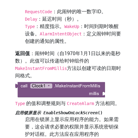
：此闹钟的唯一数字ID。
RequestCode
：延迟时间（秒）。
Delay
：精度指示。
：时间到期时唤醒
Type
WakeUp
设备。
：定义闹钟时间要
AlarmIntentObject
创建的通知的属性。
返回值
：闹钟时间（自1970年1月1日以来的毫秒
数）。此值可以传递给时钟组件的
方法以创建可读的日期时
MakeInstantFromMillis
间格式。
的值和调整规则与
方法相同。
Type
CreateAlarm
启用锁屏显示 EnableShowOnLockScreen
()
启用在锁屏上显示应用程序的能力。如果需
要，这会请求必要的权限并显示系统密钥保
护对话框。此方法应在应用程序的