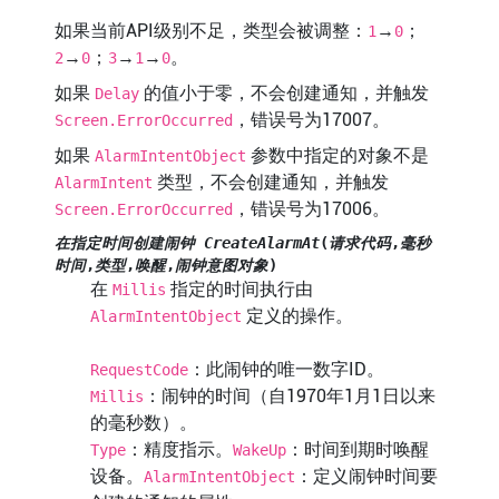
如果当前API级别不足，类型会被调整：
→
；
1
0
→
；
→
→
。
2
0
3
1
0
如果
的值小于零，不会创建通知，并触发
Delay
，错误号为17007。
Screen.ErrorOccurred
如果
参数中指定的对象不是
AlarmIntentObject
类型，不会创建通知，并触发
AlarmIntent
，错误号为17006。
Screen.ErrorOccurred
在指定时间创建闹钟 CreateAlarmAt
(
请求代码
,
毫秒
时间
,
类型
,
唤醒
,
闹钟意图对象
)
在
指定的时间执行由
Millis
定义的操作。
AlarmIntentObject
：此闹钟的唯一数字ID。
RequestCode
：闹钟的时间（自1970年1月1日以来
Millis
的毫秒数）。
：精度指示。
：时间到期时唤醒
Type
WakeUp
设备。
：定义闹钟时间要
AlarmIntentObject