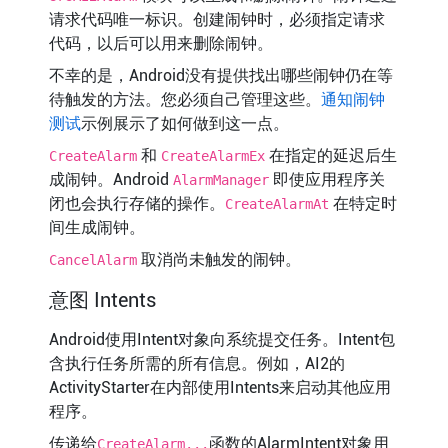
请求代码唯一标识。创建闹钟时，必须指定请求
代码，以后可以用来删除闹钟。
不幸的是，Android没有提供找出哪些闹钟仍在等
待触发的方法。您必须自己管理这些。
通知闹钟
测试
示例展示了如何做到这一点。
和
在指定的延迟后生
CreateAlarm
CreateAlarmEx
成闹钟。Android
即使应用程序关
AlarmManager
闭也会执行存储的操作。
在特定时
CreateAlarmAt
间生成闹钟。
取消尚未触发的闹钟。
CancelAlarm
意图 Intents
Android使用Intent对象向系统提交任务。Intent包
含执行任务所需的所有信息。例如，AI2的
ActivityStarter在内部使用Intents来启动其他应用
程序。
传递给
函数的AlarmIntent对象用
CreateAlarm...