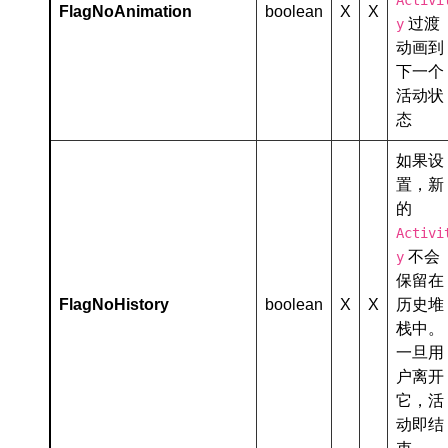
Activi
FlagNoAnimation
boolean
X
X
过渡
y
动画到
下一个
活动状
态
如果设
置，新
的
Activi
不会
y
保留在
FlagNoHistory
boolean
X
X
历史堆
栈中。
一旦用
户离开
它，活
动即结