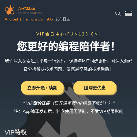
Android | HarmonyOS | iOS
发布日志
VIP会员中心(FUN123.CN)
您更好的编程陪伴者！
我们深入探索过几乎每一行源码，保持与MIT同步更新，可深入源码
级分析解决技术问题，做您最坚强的技术后盾！
立即开通 / 续期
团购更优惠
*
VIP涨价在即
（已开通年费VIP续费不涨价！）
*
VIP涨价在即
VIP涨价在即
注：App编译发布后，独立使用无限制，不受VIP期限影响
VIP特权
VIP特权
VIP特权