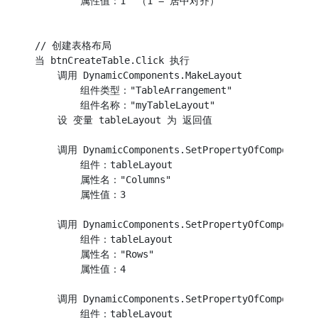
        属性值：1  （1 = 居中对齐）

// 创建表格布局

当 btnCreateTable.Click 执行

    调用 DynamicComponents.MakeLayout

        组件类型："TableArrangement"

        组件名称："myTableLayout"

    设 变量 tableLayout 为 返回值

    调用 DynamicComponents.SetPropertyOfComponent

        组件：tableLayout

        属性名："Columns"

        属性值：3

    调用 DynamicComponents.SetPropertyOfComponent

        组件：tableLayout

        属性名："Rows"

        属性值：4

    调用 DynamicComponents.SetPropertyOfComponent

        组件：tableLayout
