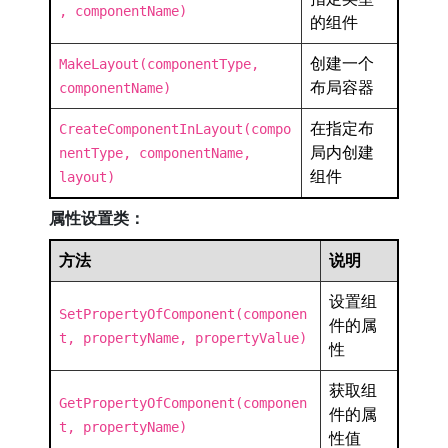
, componentName)
的组件
创建一个
MakeLayout(componentType,
布局容器
componentName)
在指定布
CreateComponentInLayout(compo
局内创建
nentType, componentName,
组件
layout)
属性设置类：
方法
说明
设置组
SetPropertyOfComponent(componen
件的属
t, propertyName, propertyValue)
性
获取组
GetPropertyOfComponent(componen
件的属
t, propertyName)
性值